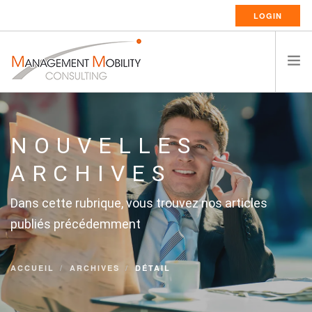
LOGIN
ACCUEIL
A PROPOS
NOUVELLES
SERVICES DE RELOCATION
ARCHIVES
RESSOURCES
Dans cette rubrique, vous trouvez nos articles
CARRIÈRES
publiés précédemment
CONTACT
FRANÇAIS
ACCUEIL
ARCHIVES
DÉTAIL