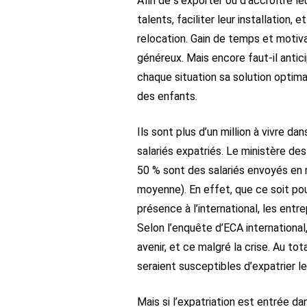
Afin de s’exporter ou d’accroître leu
talents, faciliter leur installation
relocation. Gain de temps et motiva
généreux. Mais encore faut-il antici
chaque situation sa solution opti
des enfants.
I
ls sont plus d’un million à vivre da
salariés expatriés. Le ministère des
50 % sont des salariés envoyés en 
moyenne). En effet, que ce soit pou
présence à l’international, les ent
Selon l’enquête d’ECA international
avenir, et ce malgré la crise. Au tot
seraient susceptibles d’expatrier l
Mais si l’expatriation est entrée da