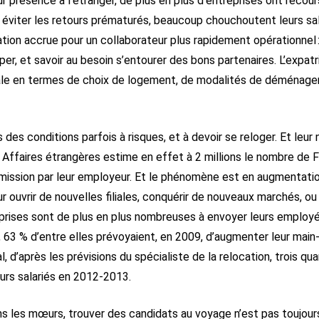
r présence à l’étranger, de plus en plus d’entreprises ont recours 
, et éviter les retours prématurés, beaucoup chouchoutent leurs sa
tion accrue pour un collaborateur plus rapidement opérationnel 
per, et savoir au besoin s’entourer des bons partenaires. L’expatri
male en termes de choix de logement, de modalités de déménage
ns des conditions parfois à risques, et à devoir se reloger. Et leu
 Affaires étrangères estime en effet à 2 millions le nombre de Fr
mission par leur employeur. Et le phénomène est en augmentati
r ouvrir de nouvelles filiales, conquérir de nouveaux marchés, 
reprises sont de plus en plus nombreuses à envoyer leurs employé
, 63 % d’entre elles prévoyaient, en 2009, d’augmenter leur main-
al, d’après les prévisions du spécialiste de la relocation, trois q
eurs salariés en 2012-2013.
ns les mœurs, trouver des candidats au voyage n’est pas toujours 