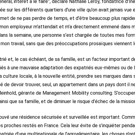
énéral, intérêt à le faire”, déclare Nathalie Leroy, fondatrice d’
idée sur les différents quartiers d’une ville qu’on avait jamais 
permet de ne pas perdre de temps, et d’être beaucoup plus rapide
ar mon employeur m’attendait et m’a directement emmené dans 
ans la semaine, une personne s’est chargée de toutes mes formali
mon travail, sans que des préoccupations prosaïques viennent le 
patrié et, le cas échéant, de sa famille, est un facteur important 
és à une mauvaise adaptation des expatriés eux-mêmes ou de leur 
a culture locale, à la nouvelle entité, prendre ses marques dan
é de devoir trouver, seul, un appartement dans un pays dont il ne
einhold, gérante de Management Mobility consulting. S’occuper d
nsi que sa famille, et de diminuer le risque d’échec de la missio
rouvé une résidence sécurisée et surveillée est important. Comme
s proches restés en France. Cela leur évite de s’inquiéter penda
riée d’une multinationale de l’agroalimentaire, les choses n’ont 