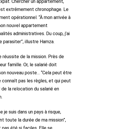
Inexpat. Chercher un appartement,
vue est extrêmement chronophage. Le
ment opérationnel. “À mon arrivée à
mon nouvel appartement
tés administratives. Du coup, j’ai
parasiter”, illustre Hamza.
de réussite de la mission. Près de
famille. Or, le salarié doit
s son nouveau poste… “Cela peut être
 connaît pas les règles, et qui peut
e la relocation du salarié en
n.
 je suis dans un pays à risque,
nt toute la durée de ma mission”,
pas été si faciles. Elle se