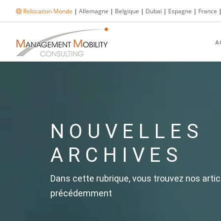
Relocation Monde
|
Allemagne
|
Belgique
|
Dubaï
|
Espagne
|
France
A
NOUVELLES
ARCHIVES
Dans cette rubrique, vous trouvez nos artic
précédemment