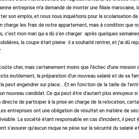
ienne entreprise m’a demandé de monter une filiale marocaine, la 
ter son emploi, et nous nous inquiétions pour la scolarisation de
en charge les frais de notre appartement, mais à condition que
, c’est mon mari qui a dû s’en charger : après quelques semaines 
ères, la coupe était pleine : il a souhaité rentrer, et j’ai dû repar
.
coûte cher, mais certainement moins que l’échec d’une mission d’e
tis inutilement, la préparation d’un nouveau salarié et de sa famil
 peut engendrer sur place… Et en fonction de la taille de l’ent
r un nouveau candidat. Ce qui peut être d’autant plus ennuyeux si l
n directe de participer à la prise en charge de la relocation, cert
es entreprises ont une obligation de résultat en matière de sécur
visible. La société étant responsable en cas d’incident, il peut 
 s’assurer qu’aucun risque ne pèse sur la sécurité du salarié et 