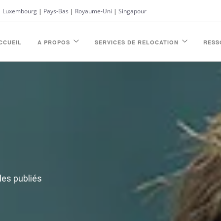
|
Luxembourg
|
Pays-Bas
|
Royaume-Uni
|
Singapour
CCUEIL
A PROPOS
SERVICES DE RELOCATION
RESS
les publiés