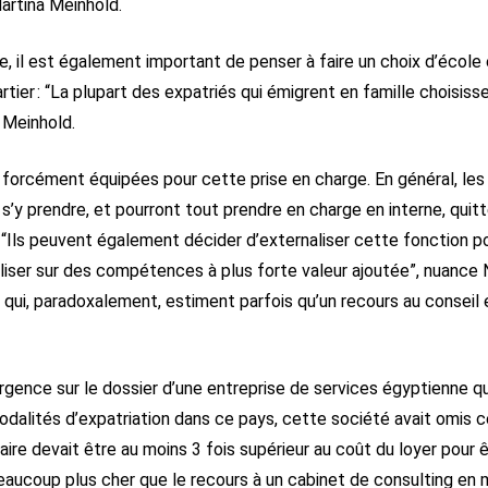
rtina Meinhold.
e, il est également important de penser à faire un choix d’école
rtier : “La plupart des expatriés qui émigrent en famille choisis
 Meinhold.
forcément équipées pour cette prise en charge. En général, les 
y prendre, et pourront tout prendre en charge en interne, quitte
 “Ils peuvent également décider d’externaliser cette fonction p
liser sur des compétences à plus forte valeur ajoutée”, nuance N
qui, paradoxalement, estiment parfois qu’un recours au conseil 
 urgence sur le dossier d’une entreprise de services égyptienne qu
dalités d’expatriation dans ce pays, cette société avait omis c
alaire devait être au moins 3 fois supérieur au coût du loyer pou
 beaucoup plus cher que le recours à un cabinet de consulting en 