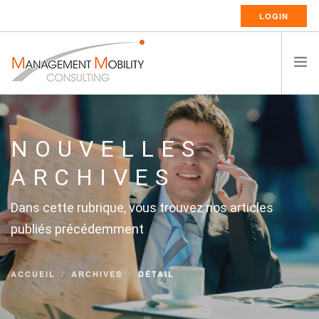
LOGIN
ACCUEIL
A PROPOS
NOUVELLES
SERVICES DE RELOCATION
ARCHIVES
RESSOURCES
Dans cette rubrique, vous trouvez nos articles
CARRIÈRES
publiés précédemment
CONTACT
FRANÇAIS
ACCUEIL
ARCHIVES
DÉTAIL