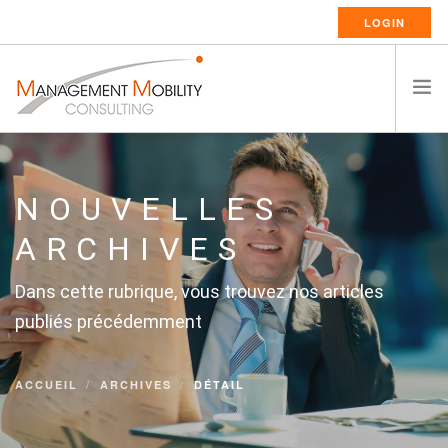
LOGIN
ACCUEIL
A PROPOS
NOUVELLES
SERVICES DE RELOCATION
ARCHIVES
RESSOURCES
Dans cette rubrique, vous trouvez nos articles
CARRIÈRES
publiés précédemment
CONTACT
FRANÇAIS
ACCUEIL
ARCHIVES
DÉTAIL