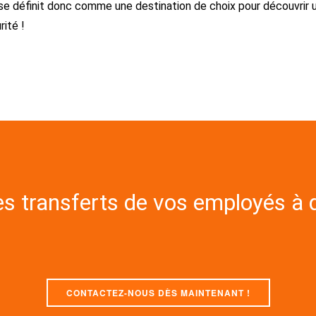
 se définit donc comme une destination de choix pour découvrir u
rité !
es transferts de vos employés à d
CONTACTEZ-NOUS DÈS MAINTENANT !