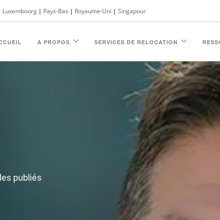
|
Luxembourg
|
Pays-Bas
|
Royaume-Uni
|
Singapour
CCUEIL
A PROPOS
SERVICES DE RELOCATION
RESS
les publiés