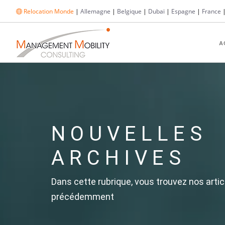
Relocation Monde
|
Allemagne
|
Belgique
|
Dubaï
|
Espagne
|
France
A
NOUVELLES
ARCHIVES
Dans cette rubrique, vous trouvez nos artic
précédemment